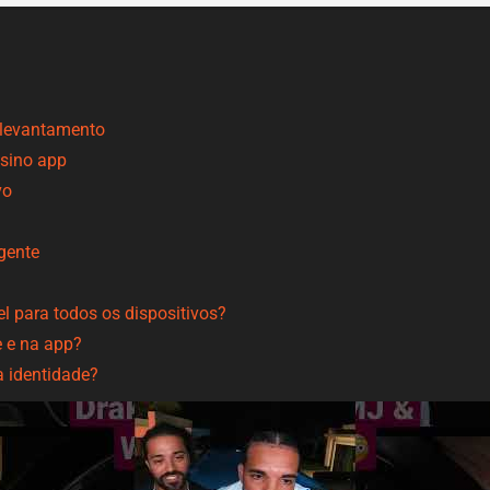
 levantamento
asino app
vo
igente
el para todos os dispositivos?
 e na app?
a identidade?