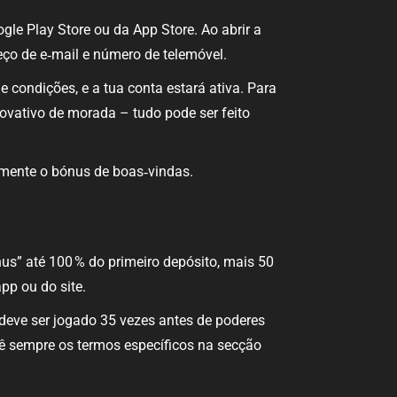
gle Play Store ou da App Store. Ao abrir a
eço de e‑mail e número de telemóvel.
 condições, e a tua conta estará ativa. Para
ovativo de morada – tudo pode ser feito
amente o bónus de boas‑vindas.
s” até 100 % do primeiro depósito, mais 50
pp ou do site.
 deve ser jogado 35 vezes antes de poderes
ê sempre os termos específicos na secção