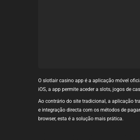
O slotlair casino app é a aplicação móvel ofic
iOS, a app permite aceder a slots, jogos de c
Ao contrário do site tradicional, a aplicação
e integração directa com os métodos de pagam
browser, esta é a solução mais prática.
Como criar a tua c