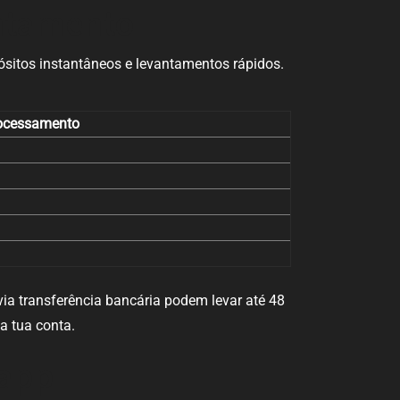
ntamento
ósitos instantâneos e levantamentos rápidos.
ocessamento
a transferência bancária podem levar até 48
a tua conta.
 app