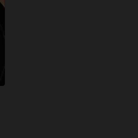
p – Tudo o que