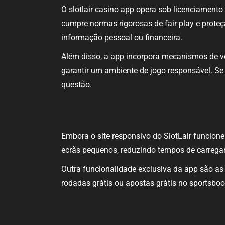
O slotlair casino app opera sob licenciament
cumpre normas rigorosas de fair play e prote
informação pessoal ou financeira.
Além disso, a app incorpora mecanismos de ve
garantir um ambiente de jogo responsável. Se 
questão.
Experiência móvel:
Embora o site responsivo do SlotLair funcion
ecrãs pequenos, reduzindo tempos de carregam
Outra funcionalidade exclusiva da app são as
rodadas grátis ou apostas grátis no sportsbook
Suporte ao cliente