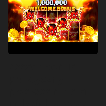
Zoccer Bonus –
praktyczny
przewodnik dla
polskich graczy