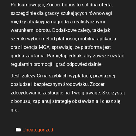
Podsumowując, Zoccer bonus to solidna oferta,
szczególnie dla graczy szukających równowagi
między atrakcyjną nagrodą a realistycznymi
warunkami obrotu. Dodatkowe zalety, takie jak
szeroki wybór metod płatności, mobilna aplikacja
oraz licencja MGA, sprawiają, że platforma jest
godna zaufania. Pamiętaj jednak, aby zawsze czytać
regulamin promocji i grać odpowiedzialnie.
Jeśli zależy Ci na szybkich wypłatach, przyjaznej
obsłudze i bezpiecznym środowisku, Zoccer
zdecydowanie zasługuje na Twoją uwagę. Skorzystaj
z bonusu, zaplanuj strategię obstawiania i ciesz się
grą.
Uncategorized