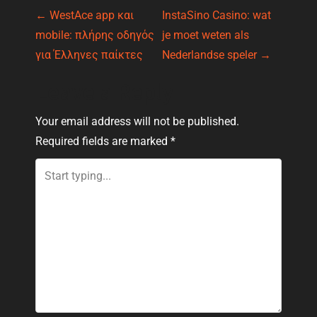
P
←
WestAce app και
InstaSino Casino: wat
mobile: πλήρης οδηγός
je moet weten als
o
για Έλληνες παίκτες
Nederlandse speler
→
s
Leave a Reply
t
Your email address will not be published.
n
Required fields are marked
*
a
v
i
g
a