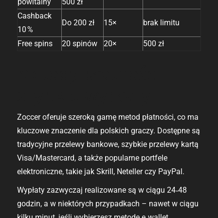
powitalny
500 zł
Cashback
Do 200 zł
15×
brak limitu
10 %
Free spins
20 spinów
20×
500 zł
Metody płatności i
szybkie wypłaty
Zoccer oferuje szeroką gamę metod płatności, co ma
kluczowe znaczenie dla polskich graczy. Dostępne są
tradycyjne przelewy bankowe, szybkie przelewy kartą
Visa/Mastercard, a także popularne portfele
elektroniczne, takie jak Skrill, Neteller czy PayPal.
Wypłaty zazwyczaj realizowane są w ciągu 24‑48
godzin, a w niektórych przypadkach – nawet w ciągu
kilku minut, jeśli wybierzesz metodę e‑wallet.