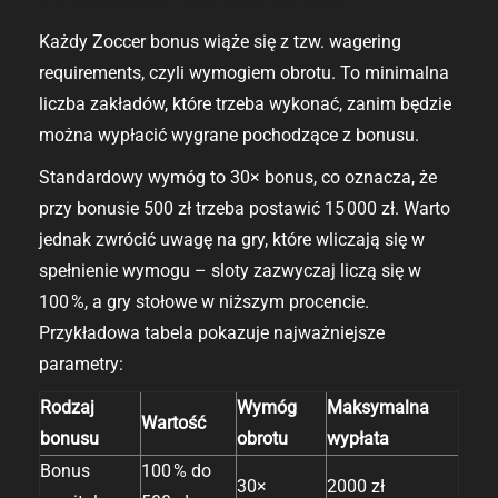
Każdy Zoccer bonus wiąże się z tzw. wagering
requirements, czyli wymogiem obrotu. To minimalna
liczba zakładów, które trzeba wykonać, zanim będzie
można wypłacić wygrane pochodzące z bonusu.
Standardowy wymóg to 30× bonus, co oznacza, że
przy bonusie 500 zł trzeba postawić 15 000 zł. Warto
jednak zwrócić uwagę na gry, które wliczają się w
spełnienie wymogu – sloty zazwyczaj liczą się w
100 %, a gry stołowe w niższym procencie.
Przykładowa tabela pokazuje najważniejsze
parametry:
Rodzaj
Wymóg
Maksymalna
Wartość
bonusu
obrotu
wypłata
Bonus
100 % do
30×
2000 zł