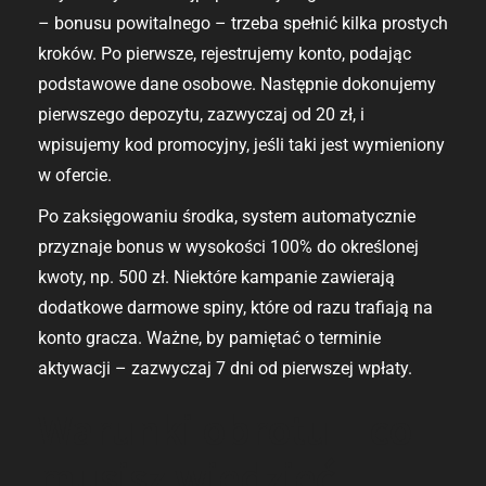
– bonusu powitalnego – trzeba spełnić kilka prostych
kroków. Po pierwsze, rejestrujemy konto, podając
podstawowe dane osobowe. Następnie dokonujemy
pierwszego depozytu, zazwyczaj od 20 zł, i
wpisujemy kod promocyjny, jeśli taki jest wymieniony
w ofercie.
Po zaksięgowaniu środka, system automatycznie
przyznaje bonus w wysokości 100% do określonej
kwoty, np. 500 zł. Niektóre kampanie zawierają
dodatkowe darmowe spiny, które od razu trafiają na
konto gracza. Ważne, by pamiętać o terminie
aktywacji – zazwyczaj 7 dni od pierwszej wpłaty.
Warunki obrotu – co
musisz wiedzieć